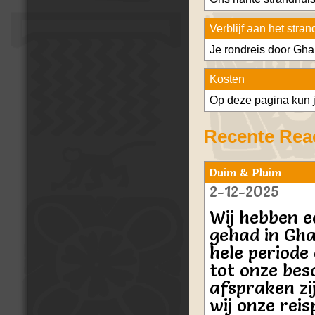
Verblijf aan het stran
Je rondreis door Ghan
Kosten
Op deze pagina kun j
Recente Reac
Duim & Pluim
2-12-2025
Wij hebben e
gehad in Gha
hele periode
tot onze bes
afspraken zi
wij onze rei