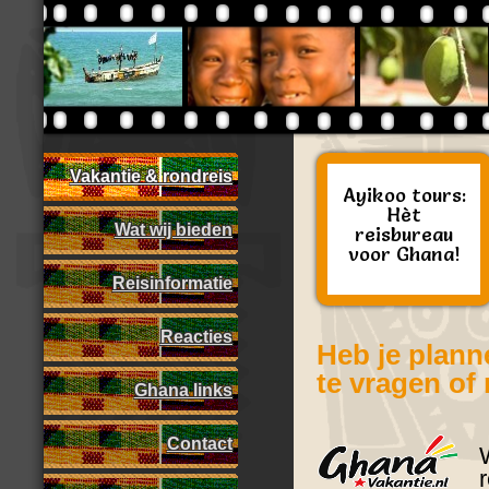
Vakantie & rondreis
Ayikoo tours:
Hèt
Ghana
Wat wij bieden
reisbureau
voor Ghana!
Reisinformatie
Reacties
Heb je plann
te vragen of
Ghana links
Contact