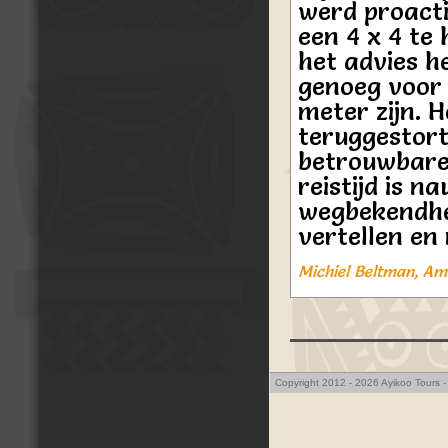
werd proact
een 4 x 4 te h
het advies h
genoeg voor
meter zijn. H
teruggestort.
betrouwbare 
reistijd is n
wegbekendhei
vertellen en 
Michiel Beltman, Am
Copyright 2012 - 2026 Ayikoo Tours -