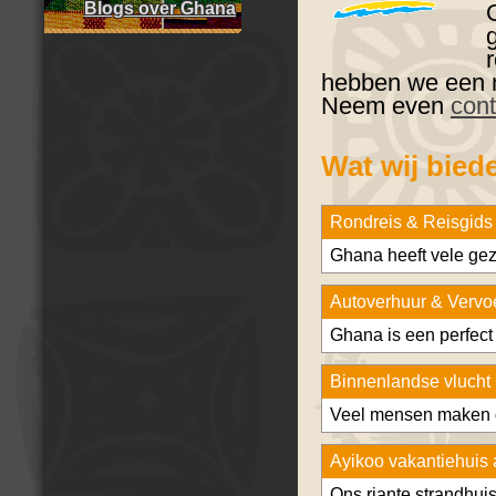
Blogs over Ghana
hebben we een m
Neem even
cont
Wat wij bied
Rondreis & Reisgids
Ghana heeft vele gezi
Autoverhuur & Vervo
Ghana is een perfect 
Binnenlandse vluch
Veel mensen maken ge
Ayikoo vakantiehuis
Ons riante strandhuis 